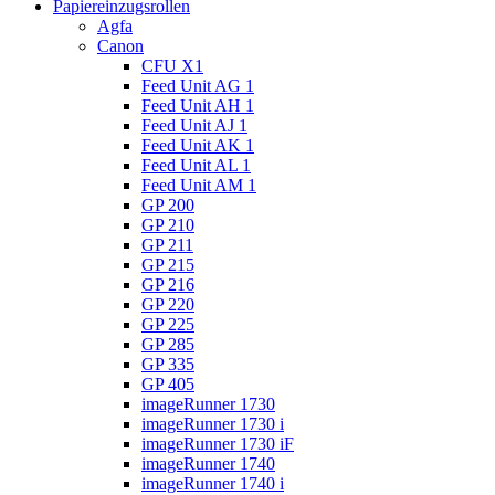
Papiereinzugsrollen
Agfa
Canon
CFU X1
Feed Unit AG 1
Feed Unit AH 1
Feed Unit AJ 1
Feed Unit AK 1
Feed Unit AL 1
Feed Unit AM 1
GP 200
GP 210
GP 211
GP 215
GP 216
GP 220
GP 225
GP 285
GP 335
GP 405
imageRunner 1730
imageRunner 1730 i
imageRunner 1730 iF
imageRunner 1740
imageRunner 1740 i