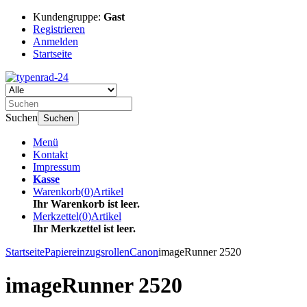
Kundengruppe:
Gast
Registrieren
Anmelden
Startseite
Suchen
Suchen
Menü
Kontakt
Impressum
Kasse
Warenkorb
(
0
)
Artikel
Ihr Warenkorb ist leer.
Merkzettel
(
0
)
Artikel
Ihr Merkzettel ist leer.
Startseite
Papiereinzugsrollen
Canon
imageRunner 2520
imageRunner 2520