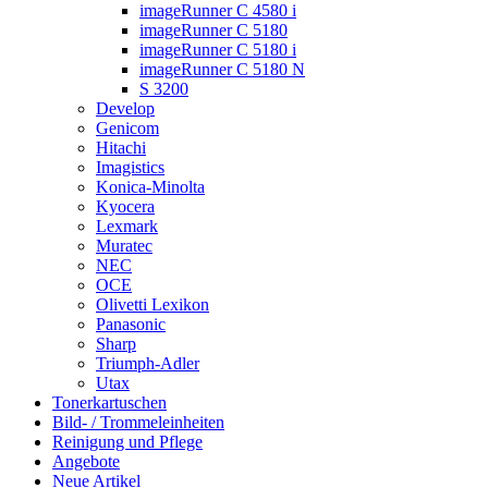
imageRunner C 4580 i
imageRunner C 5180
imageRunner C 5180 i
imageRunner C 5180 N
S 3200
Develop
Genicom
Hitachi
Imagistics
Konica-Minolta
Kyocera
Lexmark
Muratec
NEC
OCE
Olivetti Lexikon
Panasonic
Sharp
Triumph-Adler
Utax
Tonerkartuschen
Bild- / Trommeleinheiten
Reinigung und Pflege
Angebote
Neue Artikel