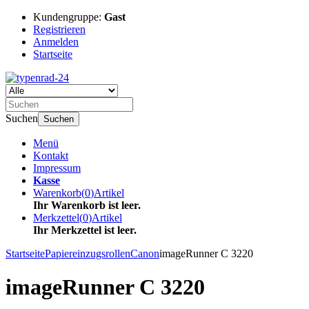
Kundengruppe:
Gast
Registrieren
Anmelden
Startseite
Suchen
Suchen
Menü
Kontakt
Impressum
Kasse
Warenkorb
(
0
)
Artikel
Ihr Warenkorb ist leer.
Merkzettel
(
0
)
Artikel
Ihr Merkzettel ist leer.
Startseite
Papiereinzugsrollen
Canon
imageRunner C 3220
imageRunner C 3220