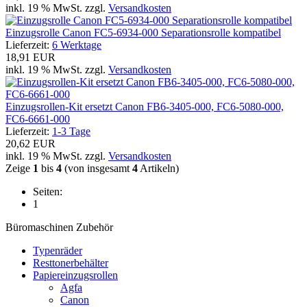
inkl. 19 % MwSt. zzgl.
Versandkosten
Einzugsrolle Canon FC5-6934-000 Separationsrolle kompatibel
Lieferzeit:
6 Werktage
18,91 EUR
inkl. 19 % MwSt. zzgl.
Versandkosten
Einzugsrollen-Kit ersetzt Canon FB6-3405-000, FC6-5080-000,
FC6-6661-000
Lieferzeit:
1-3 Tage
20,62 EUR
inkl. 19 % MwSt. zzgl.
Versandkosten
Zeige
1
bis
4
(von insgesamt
4
Artikeln)
Seiten:
1
Büromaschinen Zubehör
Typenräder
Resttonerbehälter
Papiereinzugsrollen
Agfa
Canon