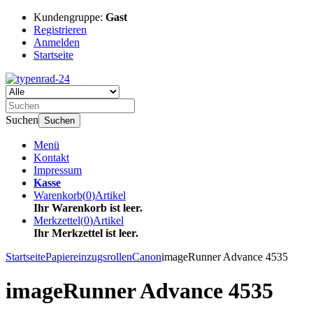
Kundengruppe:
Gast
Registrieren
Anmelden
Startseite
Suchen
Suchen
Menü
Kontakt
Impressum
Kasse
Warenkorb
(
0
)
Artikel
Ihr Warenkorb ist leer.
Merkzettel
(
0
)
Artikel
Ihr Merkzettel ist leer.
Startseite
Papiereinzugsrollen
Canon
imageRunner Advance 4535
imageRunner Advance 4535