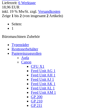
Lieferzeit:
6 Werktage
18,96 EUR
inkl. 19 % MwSt. zzgl.
Versandkosten
Zeige
1
bis
2
(von insgesamt
2
Artikeln)
Seiten:
1
Büromaschinen Zubehör
Typenräder
Resttonerbehälter
Papiereinzugsrollen
Agfa
Canon
CFU X1
Feed Unit AG 1
Feed Unit AH 1
Feed Unit AJ 1
Feed Unit AK 1
Feed Unit AL 1
Feed Unit AM 1
GP 200
GP 210
GP 211