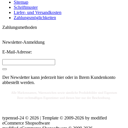
Sitemap
Schriftmuster
Liefer- und Versandkosten
Zahlungsmöglichkeiten
Zahlungsmethoden
Newsletter-Anmeldung
E-Mail-Adresse:
Der Newsletter kann jederzeit hier oder in Ihrem Kundenkonto
abbestellt werden.
Alle Markennamen, Warenzeichen sowie sä
mtliche Produktbilder sind Eigentum
Ihrer rechtmäßigen Eigentümer und dienen hier nur der Beschreibung.
typenrad-24 © 2026 | Template © 2009-2026 by
mod
ified
eCommerce Shopsoftware