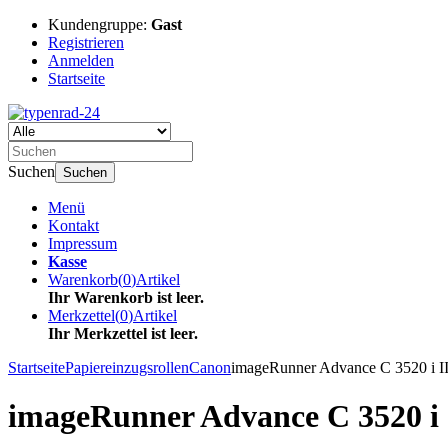
Kundengruppe:
Gast
Registrieren
Anmelden
Startseite
Suchen
Suchen
Menü
Kontakt
Impressum
Kasse
Warenkorb
(
0
)
Artikel
Ihr Warenkorb ist leer.
Merkzettel
(
0
)
Artikel
Ihr Merkzettel ist leer.
Startseite
Papiereinzugsrollen
Canon
imageRunner Advance C 3520 i I
imageRunner Advance C 3520 i 