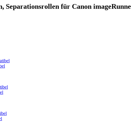
en, Separationsrollen für Canon imageRunne
bel
el
el