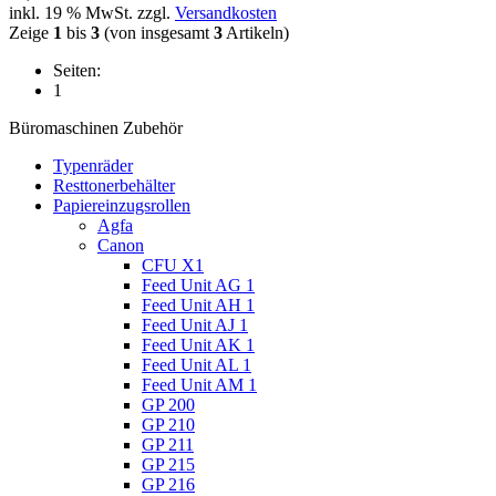
inkl. 19 % MwSt. zzgl.
Versandkosten
Zeige
1
bis
3
(von insgesamt
3
Artikeln)
Seiten:
1
Büromaschinen Zubehör
Typenräder
Resttonerbehälter
Papiereinzugsrollen
Agfa
Canon
CFU X1
Feed Unit AG 1
Feed Unit AH 1
Feed Unit AJ 1
Feed Unit AK 1
Feed Unit AL 1
Feed Unit AM 1
GP 200
GP 210
GP 211
GP 215
GP 216