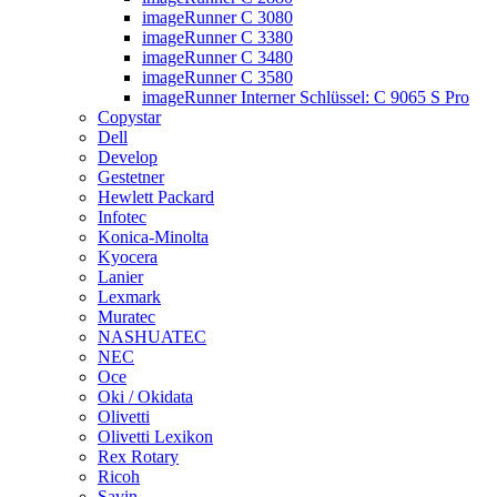
imageRunner C 3080
imageRunner C 3380
imageRunner C 3480
imageRunner C 3580
imageRunner Interner Schlüssel: C 9065 S Pro
Copystar
Dell
Develop
Gestetner
Hewlett Packard
Infotec
Konica-Minolta
Kyocera
Lanier
Lexmark
Muratec
NASHUATEC
NEC
Oce
Oki / Okidata
Olivetti
Olivetti Lexikon
Rex Rotary
Ricoh
Savin