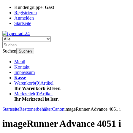
Kundengruppe:
Gast
Registrieren
Anmelden
Startseite
Suchen
Suchen
Menü
Kontakt
Impressum
Kasse
Warenkorb
(
0
)
Artikel
Ihr Warenkorb ist leer.
Merkzettel
(
0
)
Artikel
Ihr Merkzettel ist leer.
Startseite
Resttonerbehälter
Canon
imageRunner Advance 4051 i
imageRunner Advance 4051 i