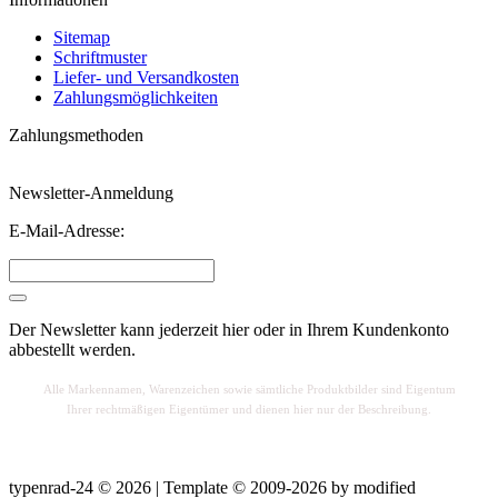
Sitemap
Schriftmuster
Liefer- und Versandkosten
Zahlungsmöglichkeiten
Zahlungsmethoden
Newsletter-Anmeldung
E-Mail-Adresse:
Der Newsletter kann jederzeit hier oder in Ihrem Kundenkonto
abbestellt werden.
Alle Markennamen, Warenzeichen sowie sä
mtliche Produktbilder sind Eigentum
Ihrer rechtmäßigen Eigentümer und dienen hier nur der Beschreibung.
typenrad-24 © 2026 | Template © 2009-2026 by
mod
ified