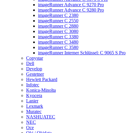
imageRunner Advance C 9270 Pro
imageRunner Advance C 9280 Pro
imageRunner C 2380
imageRunner C 2550
imageRunner C 2880
imageRunner C 3080
imageRunner C 3380
imageRunner C 3480
imageRunner C 3580
imageRunner Interner Schlüssel: C 9065 S Pro
Copystar
Dell
Develop
Gestetner
Hewlett Packard
Infotec
Konica-Minolta
Kyocera
Lanier
Lexmark
Muratec
NASHUATEC
NEC
Oce
Oki / Okidata