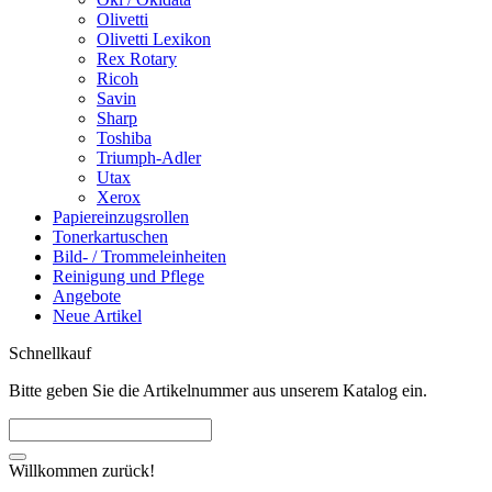
Olivetti
Olivetti Lexikon
Rex Rotary
Ricoh
Savin
Sharp
Toshiba
Triumph-Adler
Utax
Xerox
Papiereinzugsrollen
Tonerkartuschen
Bild- / Trommeleinheiten
Reinigung und Pflege
Angebote
Neue Artikel
Schnellkauf
Bitte geben Sie die Artikelnummer aus unserem Katalog ein.
Willkommen zurück!