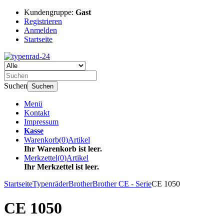
Kundengruppe:
Gast
Registrieren
Anmelden
Startseite
Suchen
Suchen
Menü
Kontakt
Impressum
Kasse
Warenkorb
(
0
)
Artikel
Ihr Warenkorb ist leer.
Merkzettel
(
0
)
Artikel
Ihr Merkzettel ist leer.
Startseite
Typenräder
Brother
Brother CE - Serie
CE 1050
CE 1050