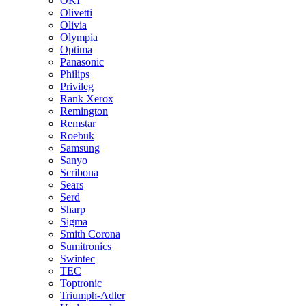
OKI
Olivetti
Olivia
Olympia
Optima
Panasonic
Philips
Privileg
Rank Xerox
Remington
Remstar
Roebuk
Samsung
Sanyo
Scribona
Sears
Serd
Sharp
Sigma
Smith Corona
Sumitronics
Swintec
TEC
Toptronic
Triumph-Adler