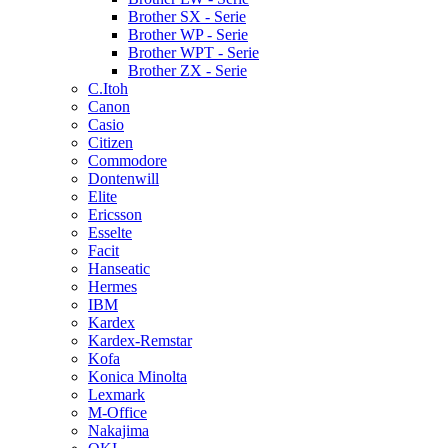
Brother SX - Serie
Brother WP - Serie
Brother WPT - Serie
Brother ZX - Serie
C.Itoh
Canon
Casio
Citizen
Commodore
Dontenwill
Elite
Ericsson
Esselte
Facit
Hanseatic
Hermes
IBM
Kardex
Kardex-Remstar
Kofa
Konica Minolta
Lexmark
M-Office
Nakajima