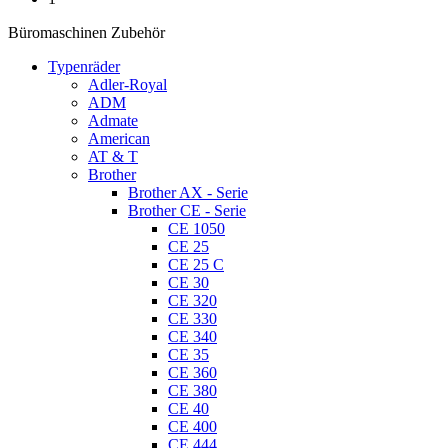
Büromaschinen Zubehör
Typenräder
Adler-Royal
ADM
Admate
American
AT & T
Brother
Brother AX - Serie
Brother CE - Serie
CE 1050
CE 25
CE 25 C
CE 30
CE 320
CE 330
CE 340
CE 35
CE 360
CE 380
CE 40
CE 400
CE 444