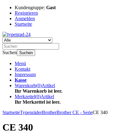
Kundengruppe:
Gast
Registrieren
Anmelden
Startseite
Suchen
Suchen
Menü
Kontakt
Impressum
Kasse
Warenkorb
(
0
)
Artikel
Ihr Warenkorb ist leer.
Merkzettel
(
0
)
Artikel
Ihr Merkzettel ist leer.
Startseite
Typenräder
Brother
Brother CE - Serie
CE 340
CE 340