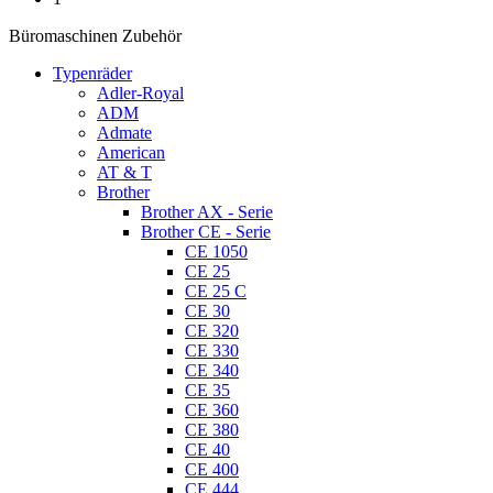
Büromaschinen Zubehör
Typenräder
Adler-Royal
ADM
Admate
American
AT & T
Brother
Brother AX - Serie
Brother CE - Serie
CE 1050
CE 25
CE 25 C
CE 30
CE 320
CE 330
CE 340
CE 35
CE 360
CE 380
CE 40
CE 400
CE 444