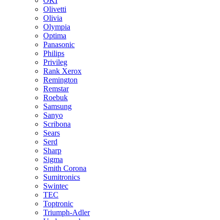
OKI
Olivetti
Olivia
Olympia
Optima
Panasonic
Philips
Privileg
Rank Xerox
Remington
Remstar
Roebuk
Samsung
Sanyo
Scribona
Sears
Serd
Sharp
Sigma
Smith Corona
Sumitronics
Swintec
TEC
Toptronic
Triumph-Adler