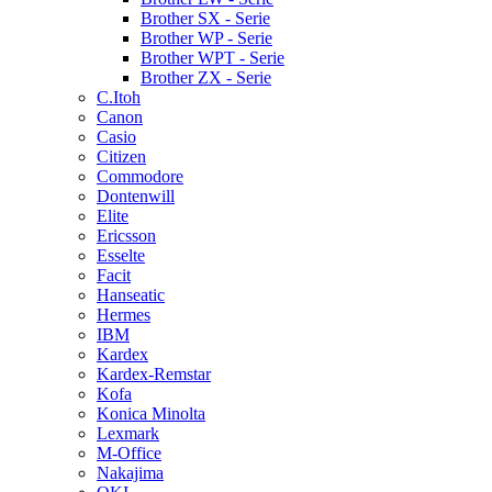
Brother SX - Serie
Brother WP - Serie
Brother WPT - Serie
Brother ZX - Serie
C.Itoh
Canon
Casio
Citizen
Commodore
Dontenwill
Elite
Ericsson
Esselte
Facit
Hanseatic
Hermes
IBM
Kardex
Kardex-Remstar
Kofa
Konica Minolta
Lexmark
M-Office
Nakajima