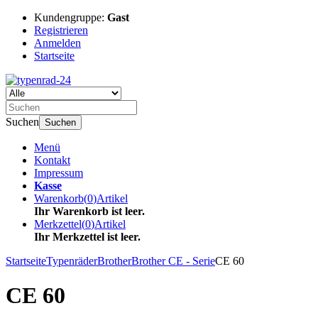
Kundengruppe:
Gast
Registrieren
Anmelden
Startseite
Suchen
Suchen
Menü
Kontakt
Impressum
Kasse
Warenkorb
(
0
)
Artikel
Ihr Warenkorb ist leer.
Merkzettel
(
0
)
Artikel
Ihr Merkzettel ist leer.
Startseite
Typenräder
Brother
Brother CE - Serie
CE 60
CE 60