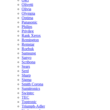
OKI
Olivetti
Olivia
Olympia
Optima
Panasonic
Philips
Privileg
Rank Xerox
Remington
Remstar
Roebuk
Samsung
Sanyo
Scribona
Sears
Serd
Sharp
Sigma
Smith Corona
Sumitronics
Swintec
TEC
Toptronic
Triumph-Adler