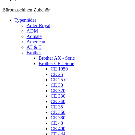
Büromaschinen Zubehör
Typenräder
Adler-Royal
ADM
Admate
American
AT & T
Brother
Brother AX - Serie
Brother CE - Serie
CE 1050
CE 25
CE 25 C
CE 30
CE 320
CE 330
CE 340
CE 35
CE 360
CE 380
CE 40
CE 400
CE 444