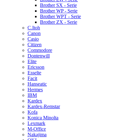
Brother SX - Serie
Brother WP - Serie
Brother WPT - Serie
Brother ZX - Serie
C.Itoh
Canon
Casio
Citizen
Commodore
Dontenwill
Elite
Ericsson
Esselte
Facit
Hanseatic
Hermes
IBM
Kardex
Kardex-Remstar
Kofa
Konica Minolta
Lexmark
M-Office
Nakajima