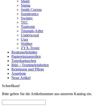
Sharp
Sigma
Smith Corona
Sumitronics
Swintec
TEC
Toptronic
Triumph-Adler
Underwood
Utax
Walther
ZYX-Tronic
Resttonerbehälter
Papiereinzugsrollen
Tonerkartuschen
Bild- / Trommeleinheiten
Reinigung und Pflege
Angebote
Neue Artikel
Schnellkauf
Bitte geben Sie die Artikelnummer aus unserem Katalog ein.