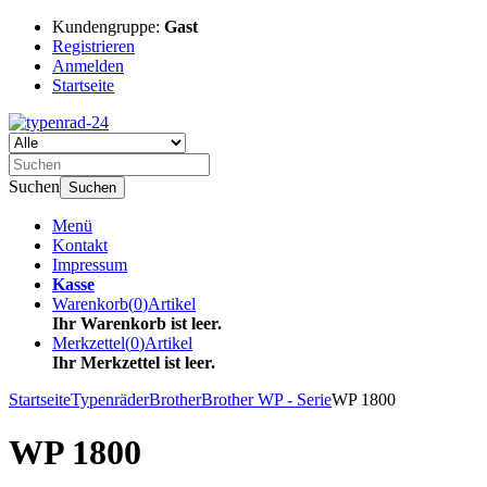
Kundengruppe:
Gast
Registrieren
Anmelden
Startseite
Suchen
Suchen
Menü
Kontakt
Impressum
Kasse
Warenkorb
(
0
)
Artikel
Ihr Warenkorb ist leer.
Merkzettel
(
0
)
Artikel
Ihr Merkzettel ist leer.
Startseite
Typenräder
Brother
Brother WP - Serie
WP 1800
WP 1800