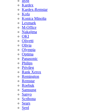
IBM
Kardex
Kardex-Remstar
Kofa
Konica Minolta
Lexmark
M-Office
Nakajima
OKI
Olivetti
Olivia
Olympia
Optima
Panasonic
Philips
Privileg
Rank Xerox
Remington
Remstar
Roebuk
Samsung
Sanyo
Scribona
Sears
Serd