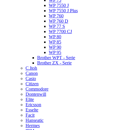
WP 75
WP 7550 J
WP 7550 J Plus
WP 760
WP 760 D
WP 77 S
WP 7700 CJ
WP 80
WP 85
WP 90
WP 95
Brother WPT - Serie
Brother ZX - Serie
C.Itoh
Canon
Casio
Citizen
Commodore
Dontenwill
Elite
Ericsson
Esselte
Facit
Hanseatic
Hermes