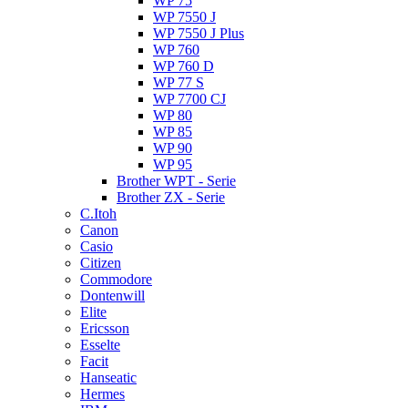
WP 75
WP 7550 J
WP 7550 J Plus
WP 760
WP 760 D
WP 77 S
WP 7700 CJ
WP 80
WP 85
WP 90
WP 95
Brother WPT - Serie
Brother ZX - Serie
C.Itoh
Canon
Casio
Citizen
Commodore
Dontenwill
Elite
Ericsson
Esselte
Facit
Hanseatic
Hermes