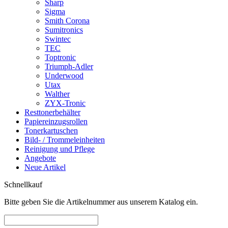
Sharp
Sigma
Smith Corona
Sumitronics
Swintec
TEC
Toptronic
Triumph-Adler
Underwood
Utax
Walther
ZYX-Tronic
Resttonerbehälter
Papiereinzugsrollen
Tonerkartuschen
Bild- / Trommeleinheiten
Reinigung und Pflege
Angebote
Neue Artikel
Schnellkauf
Bitte geben Sie die Artikelnummer aus unserem Katalog ein.