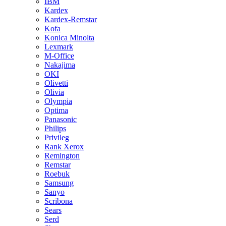
IBM
Kardex
Kardex-Remstar
Kofa
Konica Minolta
Lexmark
M-Office
Nakajima
OKI
Olivetti
Olivia
Olympia
Optima
Panasonic
Philips
Privileg
Rank Xerox
Remington
Remstar
Roebuk
Samsung
Sanyo
Scribona
Sears
Serd