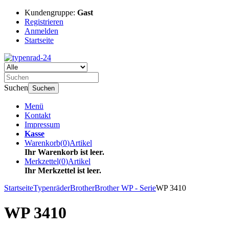
Kundengruppe:
Gast
Registrieren
Anmelden
Startseite
Suchen
Suchen
Menü
Kontakt
Impressum
Kasse
Warenkorb
(
0
)
Artikel
Ihr Warenkorb ist leer.
Merkzettel
(
0
)
Artikel
Ihr Merkzettel ist leer.
Startseite
Typenräder
Brother
Brother WP - Serie
WP 3410
WP 3410