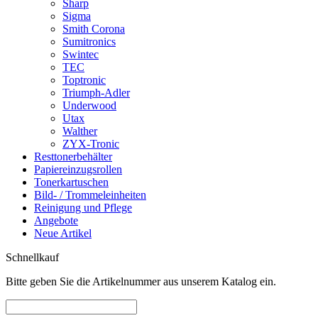
Sharp
Sigma
Smith Corona
Sumitronics
Swintec
TEC
Toptronic
Triumph-Adler
Underwood
Utax
Walther
ZYX-Tronic
Resttonerbehälter
Papiereinzugsrollen
Tonerkartuschen
Bild- / Trommeleinheiten
Reinigung und Pflege
Angebote
Neue Artikel
Schnellkauf
Bitte geben Sie die Artikelnummer aus unserem Katalog ein.