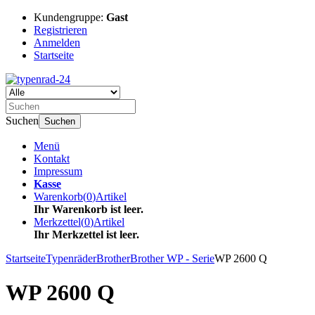
Kundengruppe:
Gast
Registrieren
Anmelden
Startseite
Suchen
Suchen
Menü
Kontakt
Impressum
Kasse
Warenkorb
(
0
)
Artikel
Ihr Warenkorb ist leer.
Merkzettel
(
0
)
Artikel
Ihr Merkzettel ist leer.
Startseite
Typenräder
Brother
Brother WP - Serie
WP 2600 Q
WP 2600 Q