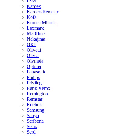
IBM
Kardex
Kardex-Remstar
Kofa
Konica Minolta
Lexmark
M-Office
Nakajima
OKI
Olivetti
Olivia
Olympia
Optima
Panasonic
Philips
Privileg
Rank Xerox
Remington
Remstar
Roebuk
Samsung
Sanyo
Scribona
Sears
Serd