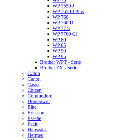
WP 75
WP 7550 J
WP 7550 J Plus
WP 760
WP 760 D
WP 77 S
WP 7700 CJ
WP 80
WP 85
WP 90
WP 95
Brother WPT - Serie
Brother ZX - Serie
C.Itoh
Canon
Casio
Citizen
Commodore
Dontenwill
Elite
Ericsson
Esselte
Facit
Hanseatic
Hermes