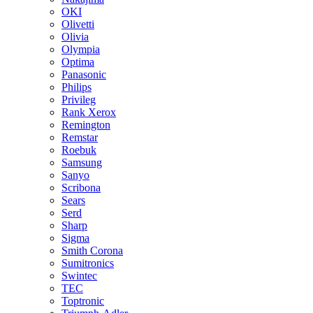
OKI
Olivetti
Olivia
Olympia
Optima
Panasonic
Philips
Privileg
Rank Xerox
Remington
Remstar
Roebuk
Samsung
Sanyo
Scribona
Sears
Serd
Sharp
Sigma
Smith Corona
Sumitronics
Swintec
TEC
Toptronic