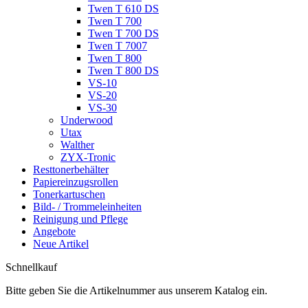
Twen T 610 DS
Twen T 700
Twen T 700 DS
Twen T 7007
Twen T 800
Twen T 800 DS
VS-10
VS-20
VS-30
Underwood
Utax
Walther
ZYX-Tronic
Resttonerbehälter
Papiereinzugsrollen
Tonerkartuschen
Bild- / Trommeleinheiten
Reinigung und Pflege
Angebote
Neue Artikel
Schnellkauf
Bitte geben Sie die Artikelnummer aus unserem Katalog ein.