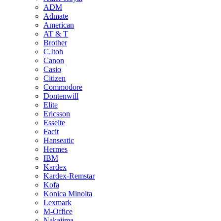
ADM
Admate
American
AT & T
Brother
C.Itoh
Canon
Casio
Citizen
Commodore
Dontenwill
Elite
Ericsson
Esselte
Facit
Hanseatic
Hermes
IBM
Kardex
Kardex-Remstar
Kofa
Konica Minolta
Lexmark
M-Office
Nakajima