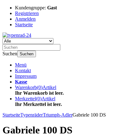
Kundengruppe:
Gast
Registrieren
Anmelden
Startseite
Suchen
Suchen
Menü
Kontakt
Impressum
Kasse
Warenkorb
(
0
)
Artikel
Ihr Warenkorb ist leer.
Merkzettel
(
0
)
Artikel
Ihr Merkzettel ist leer.
Startseite
Typenräder
Triumph-Adler
Gabriele 100 DS
Gabriele 100 DS