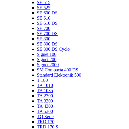
SE 515
SE 525
SE 600 DS
SE 610
SE 610 DS
SE 700
SE 700 DS
SE 800
SE 800 DS
SE 800 DS Cyclo
Signet 100
Signet 200
Signet 2000
SM Compacta 400 DS
Standard Elektronik 500
T-180
TA 1010
TA 1035
TA 2300
TA 3300
TA 4300
TA 5300
TQ Serie
TRD 170
TRD 170 S