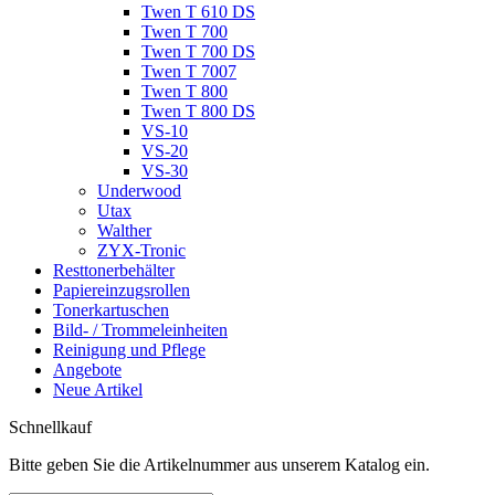
Twen T 610 DS
Twen T 700
Twen T 700 DS
Twen T 7007
Twen T 800
Twen T 800 DS
VS-10
VS-20
VS-30
Underwood
Utax
Walther
ZYX-Tronic
Resttonerbehälter
Papiereinzugsrollen
Tonerkartuschen
Bild- / Trommeleinheiten
Reinigung und Pflege
Angebote
Neue Artikel
Schnellkauf
Bitte geben Sie die Artikelnummer aus unserem Katalog ein.