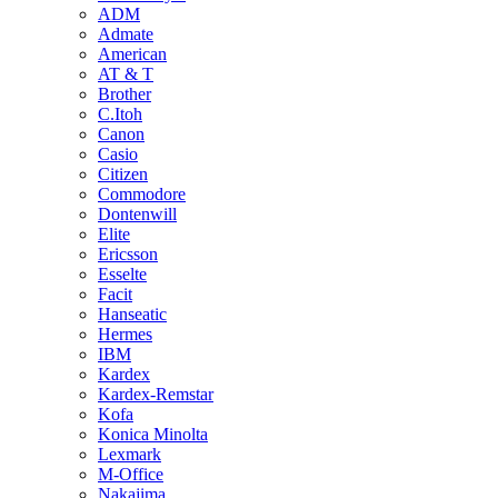
ADM
Admate
American
AT & T
Brother
C.Itoh
Canon
Casio
Citizen
Commodore
Dontenwill
Elite
Ericsson
Esselte
Facit
Hanseatic
Hermes
IBM
Kardex
Kardex-Remstar
Kofa
Konica Minolta
Lexmark
M-Office
Nakajima