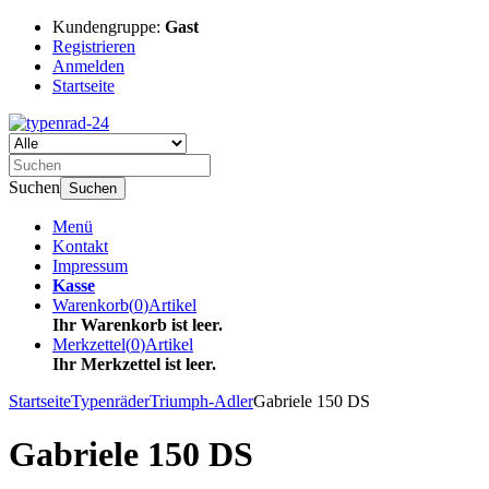
Kundengruppe:
Gast
Registrieren
Anmelden
Startseite
Suchen
Suchen
Menü
Kontakt
Impressum
Kasse
Warenkorb
(
0
)
Artikel
Ihr Warenkorb ist leer.
Merkzettel
(
0
)
Artikel
Ihr Merkzettel ist leer.
Startseite
Typenräder
Triumph-Adler
Gabriele 150 DS
Gabriele 150 DS