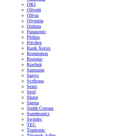
OKI
Olivetti
Olivia
Olympia
Optima
Panasonic
Philips
Privileg
Rank Xerox
Remington
Remstar
Roebuk
Samsung
Sanyo
Scribona
Sears
Serd
Sharp
Sigma
Smith Corona
Sumitronics
Swintec
TEC
Toptronic
Triumph-Adler