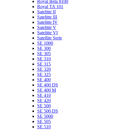
Royal Beta 8100
Royal TA 101
Satelitte II
Satelitte III
Satelitte IV
Satelitte V
Satelitte VI
Satellite Serie
SE 1000
SE 300
SE 305
SE 310
SE 315
SE 320
SE 325
SE 400
SE 400 DS
SE 400 M
SE 410
SE 420
SE 500
SE 500 DS
SE 5000
SE 505
SE 510