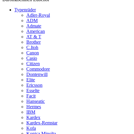
Typenräder
Adler-Royal
ADM
Admate
American
AT & T
Brother
C.Itoh
Canon
Casio
Citizen
Commodore
Dontenwill
Elite
Ericsson
Esselte
Facit
Hanseatic
Hermes
IBM
Kardex
Kardex-Remstar
Kofa
Konica Minolta