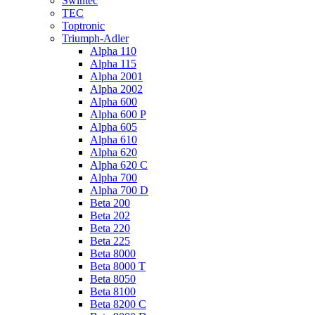
Swintec
TEC
Toptronic
Triumph-Adler
Alpha 110
Alpha 115
Alpha 2001
Alpha 2002
Alpha 600
Alpha 600 P
Alpha 605
Alpha 610
Alpha 620
Alpha 620 C
Alpha 700
Alpha 700 D
Beta 200
Beta 202
Beta 220
Beta 225
Beta 8000
Beta 8000 T
Beta 8050
Beta 8100
Beta 8200 C