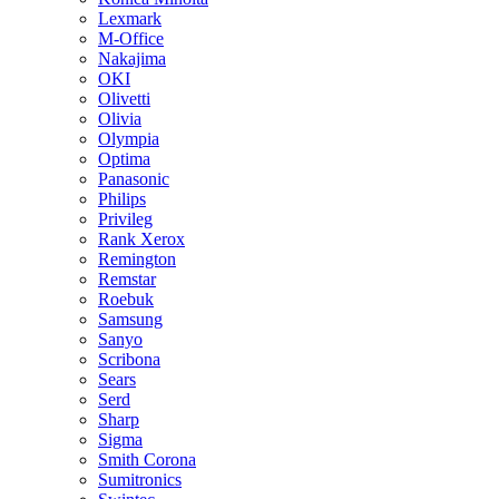
Lexmark
M-Office
Nakajima
OKI
Olivetti
Olivia
Olympia
Optima
Panasonic
Philips
Privileg
Rank Xerox
Remington
Remstar
Roebuk
Samsung
Sanyo
Scribona
Sears
Serd
Sharp
Sigma
Smith Corona
Sumitronics