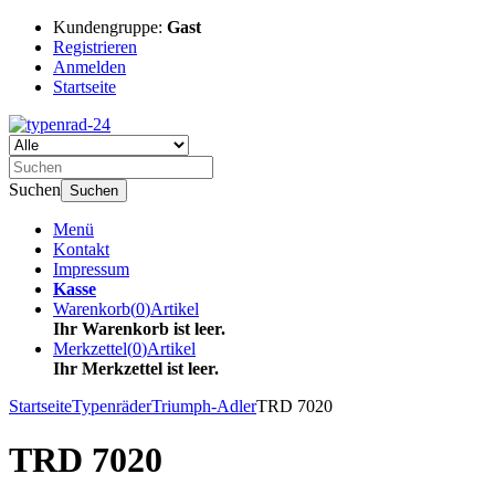
Kundengruppe:
Gast
Registrieren
Anmelden
Startseite
Suchen
Suchen
Menü
Kontakt
Impressum
Kasse
Warenkorb
(
0
)
Artikel
Ihr Warenkorb ist leer.
Merkzettel
(
0
)
Artikel
Ihr Merkzettel ist leer.
Startseite
Typenräder
Triumph-Adler
TRD 7020
TRD 7020