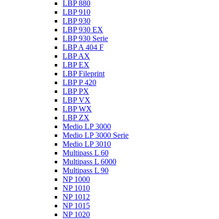
LBP 880
LBP 910
LBP 930
LBP 930 EX
LBP 930 Serie
LBP A 404 F
LBP AX
LBP EX
LBP Fileprint
LBP P 420
LBP PX
LBP VX
LBP WX
LBP ZX
Medio LP 3000
Medio LP 3000 Serie
Medio LP 3010
Multipass L 60
Multipass L 6000
Multipass L 90
NP 1000
NP 1010
NP 1012
NP 1015
NP 1020