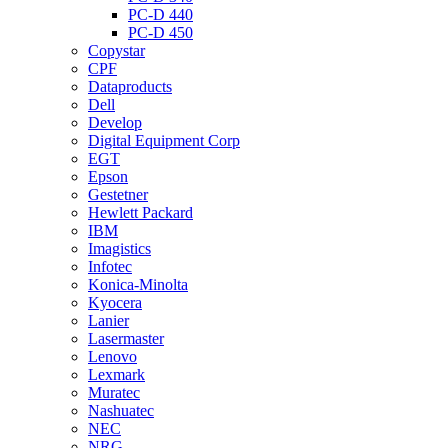
PC-D 440
PC-D 450
Copystar
CPF
Dataproducts
Dell
Develop
Digital Equipment Corp
EGT
Epson
Gestetner
Hewlett Packard
IBM
Imagistics
Infotec
Konica-Minolta
Kyocera
Lanier
Lasermaster
Lenovo
Lexmark
Muratec
Nashuatec
NEC
NRG