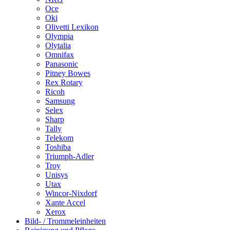
Oce
Oki
Olivetti Lexikon
Olympia
Olytalia
Omnifax
Panasonic
Pitney Bowes
Rex Rotary
Ricoh
Samsung
Selex
Sharp
Tally
Telekom
Toshiba
Triumph-Adler
Troy
Unisys
Utax
Wincor-Nixdorf
Xante Accel
Xerox
Bild- / Trommeleinheiten