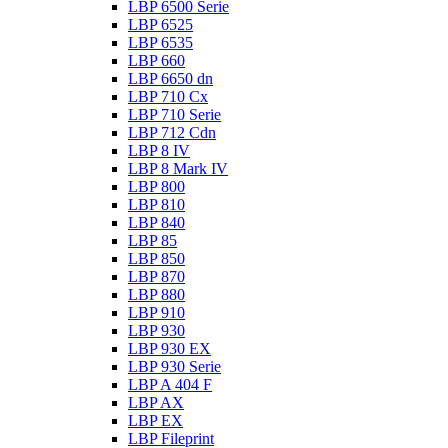
LBP 6500 Serie
LBP 6525
LBP 6535
LBP 660
LBP 6650 dn
LBP 710 Cx
LBP 710 Serie
LBP 712 Cdn
LBP 8 IV
LBP 8 Mark IV
LBP 800
LBP 810
LBP 840
LBP 85
LBP 850
LBP 870
LBP 880
LBP 910
LBP 930
LBP 930 EX
LBP 930 Serie
LBP A 404 F
LBP AX
LBP EX
LBP Fileprint