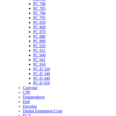
PC 780
PC 785
PC 790
PC 795
PC 850
PC 860
PC 870
PC 880
PC 890
PC 920
PC 921
PC 940
PC 941
PC 950
PC-D 320
PC-D 340
PC-D 440
PC-D 450
Copystar
CPF
Dataproducts
Dell
Develop
Digital Equipment Corp
EGT