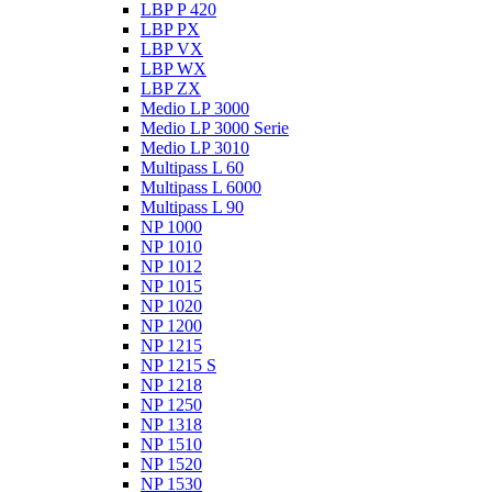
LBP P 420
LBP PX
LBP VX
LBP WX
LBP ZX
Medio LP 3000
Medio LP 3000 Serie
Medio LP 3010
Multipass L 60
Multipass L 6000
Multipass L 90
NP 1000
NP 1010
NP 1012
NP 1015
NP 1020
NP 1200
NP 1215
NP 1215 S
NP 1218
NP 1250
NP 1318
NP 1510
NP 1520
NP 1530