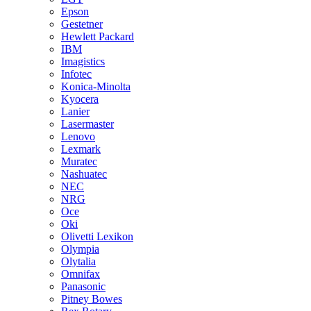
Epson
Gestetner
Hewlett Packard
IBM
Imagistics
Infotec
Konica-Minolta
Kyocera
Lanier
Lasermaster
Lenovo
Lexmark
Muratec
Nashuatec
NEC
NRG
Oce
Oki
Olivetti Lexikon
Olympia
Olytalia
Omnifax
Panasonic
Pitney Bowes