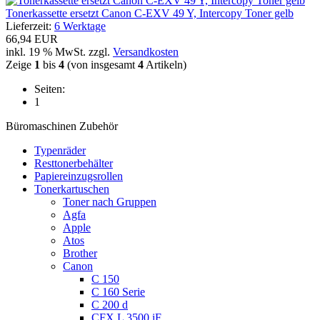
Tonerkassette ersetzt Canon C-EXV 49 Y, Intercopy Toner gelb
Lieferzeit:
6 Werktage
66,94 EUR
inkl. 19 % MwSt. zzgl.
Versandkosten
Zeige
1
bis
4
(von insgesamt
4
Artikeln)
Seiten:
1
Büromaschinen Zubehör
Typenräder
Resttonerbehälter
Papiereinzugsrollen
Tonerkartuschen
Toner nach Gruppen
Agfa
Apple
Atos
Brother
Canon
C 150
C 160 Serie
C 200 d
CFX L 3500 iF