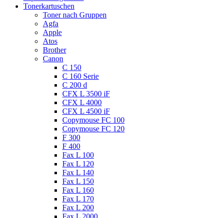
Tonerkartuschen
Toner nach Gruppen
Agfa
Apple
Atos
Brother
Canon
C 150
C 160 Serie
C 200 d
CFX L 3500 iF
CFX L 4000
CFX L 4500 iF
Copymouse FC 100
Copymouse FC 120
F 300
F 400
Fax L 100
Fax L 120
Fax L 140
Fax L 150
Fax L 160
Fax L 170
Fax L 200
Fax L 2000