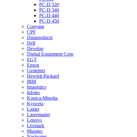
PC-D 320
PC-D 340
PC-D 440
PC-D 450
Copystar
CPF
Dataproducts
Dell
Develop
Digital Equipment Corp
EGT
Epson
Gestetner
Hewlett Packard
IBM
Imagistics
Infotec
Konica-Minolta
Kyocera
Lanier
Lasermaster
Lenovo
Lexmark
Muratec
Nashuatec