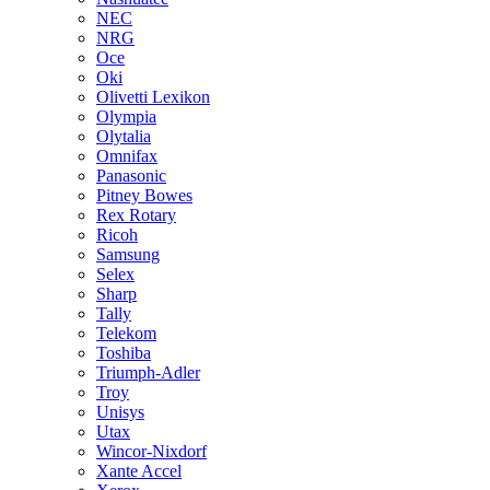
NEC
NRG
Oce
Oki
Olivetti Lexikon
Olympia
Olytalia
Omnifax
Panasonic
Pitney Bowes
Rex Rotary
Ricoh
Samsung
Selex
Sharp
Tally
Telekom
Toshiba
Triumph-Adler
Troy
Unisys
Utax
Wincor-Nixdorf
Xante Accel