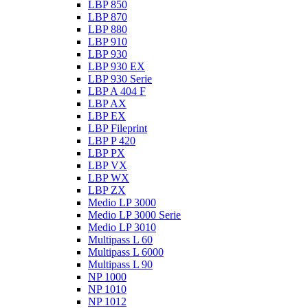
LBP 850
LBP 870
LBP 880
LBP 910
LBP 930
LBP 930 EX
LBP 930 Serie
LBP A 404 F
LBP AX
LBP EX
LBP Fileprint
LBP P 420
LBP PX
LBP VX
LBP WX
LBP ZX
Medio LP 3000
Medio LP 3000 Serie
Medio LP 3010
Multipass L 60
Multipass L 6000
Multipass L 90
NP 1000
NP 1010
NP 1012