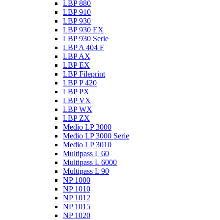
LBP 880
LBP 910
LBP 930
LBP 930 EX
LBP 930 Serie
LBP A 404 F
LBP AX
LBP EX
LBP Fileprint
LBP P 420
LBP PX
LBP VX
LBP WX
LBP ZX
Medio LP 3000
Medio LP 3000 Serie
Medio LP 3010
Multipass L 60
Multipass L 6000
Multipass L 90
NP 1000
NP 1010
NP 1012
NP 1015
NP 1020