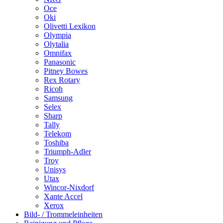
Oce
Oki
Olivetti Lexikon
Olympia
Olytalia
Omnifax
Panasonic
Pitney Bowes
Rex Rotary
Ricoh
Samsung
Selex
Sharp
Tally
Telekom
Toshiba
Triumph-Adler
Troy
Unisys
Utax
Wincor-Nixdorf
Xante Accel
Xerox
Bild- / Trommeleinheiten