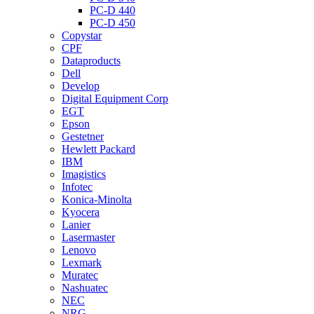
PC-D 440
PC-D 450
Copystar
CPF
Dataproducts
Dell
Develop
Digital Equipment Corp
EGT
Epson
Gestetner
Hewlett Packard
IBM
Imagistics
Infotec
Konica-Minolta
Kyocera
Lanier
Lasermaster
Lenovo
Lexmark
Muratec
Nashuatec
NEC
NRG