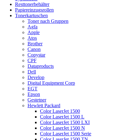
Resttonerbehälter
Papiereinzugsrollen
Tonerkartuschen
Toner nach Gruppen
Agfa
Apple
Atos
Brother
Canon
Copystar
CPF
Dataproducts
Dell
Develop
Digital Equipment Corp
EGT
Epson
Gestetner
Hewlett Packard
Color LaserJet 1500
Color LaserJet 1500 L
Color LaserJet 1500 LXI
Color LaserJet 1500 N
Color LaserJet 1500 Serie
Color LaserJet 1500 TN