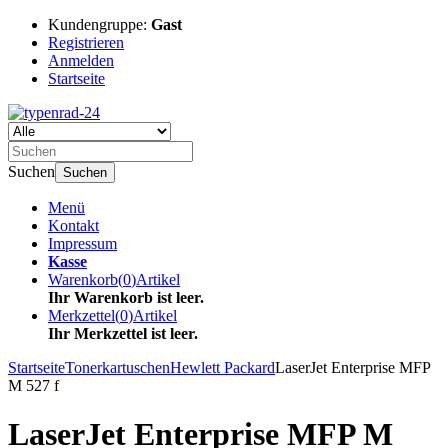
Kundengruppe:
Gast
Registrieren
Anmelden
Startseite
Suchen
Suchen
Menü
Kontakt
Impressum
Kasse
Warenkorb
(
0
)
Artikel
Ihr Warenkorb ist leer.
Merkzettel
(
0
)
Artikel
Ihr Merkzettel ist leer.
Startseite
Tonerkartuschen
Hewlett Packard
LaserJet Enterprise MFP
M 527 f
LaserJet Enterprise MFP M