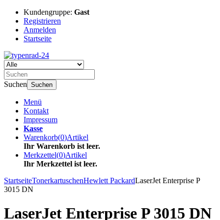
Kundengruppe:
Gast
Registrieren
Anmelden
Startseite
Suchen
Suchen
Menü
Kontakt
Impressum
Kasse
Warenkorb
(
0
)
Artikel
Ihr Warenkorb ist leer.
Merkzettel
(
0
)
Artikel
Ihr Merkzettel ist leer.
Startseite
Tonerkartuschen
Hewlett Packard
LaserJet Enterprise P
3015 DN
LaserJet Enterprise P 3015 DN