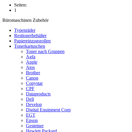
Seiten:
1
Büromaschinen Zubehör
Typenräder
Resttonerbehälter
Papiereinzugsrollen
Tonerkartuschen
Toner nach Gruppen
Agfa
Apple
Atos
Brother
Canon
Copystar
CPF
Dataproducts
Dell
Develop
Digital Equipment Corp
EGT
Epson
Gestetner
Hewlett Packard