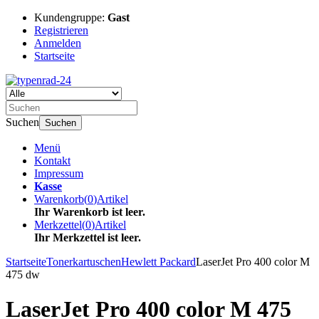
Kundengruppe:
Gast
Registrieren
Anmelden
Startseite
Suchen
Suchen
Menü
Kontakt
Impressum
Kasse
Warenkorb
(
0
)
Artikel
Ihr Warenkorb ist leer.
Merkzettel
(
0
)
Artikel
Ihr Merkzettel ist leer.
Startseite
Tonerkartuschen
Hewlett Packard
LaserJet Pro 400 color M
475 dw
LaserJet Pro 400 color M 475