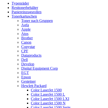
Typenräder
Resttonerbehälter
Papiereinzugsrollen
Tonerkartuschen
Toner nach Gruppen
Agfa
Apple
Atos
Brother
Canon
Copystar
CPF
Dataproducts
Dell
Develop
Digital Equipment Corp
EGT
Epson
Gestetner
Hewlett Packard
Color LaserJet 1500
Color LaserJet 1500 L
Color LaserJet 1500 LXI
Color LaserJet 1500 N
Color LaserJet 1500 Serie