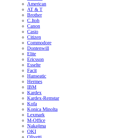
American
AT & T
Brother
C.Itoh
Canon
Casio
Citizen
Commodore
Dontenwill
Elite
Ericsson
Esselte
Facit
Hanseatic
Hermes
IBM
Kardex
Kardex-Remstar
Kofa
Konica Minolta
Lexmark
M-Office
Nakajima
OKI
Olivetti