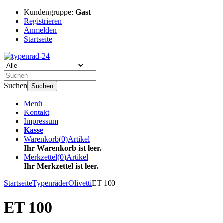
Kundengruppe:
Gast
Registrieren
Anmelden
Startseite
Suchen
Suchen
Menü
Kontakt
Impressum
Kasse
Warenkorb
(
0
)
Artikel
Ihr Warenkorb ist leer.
Merkzettel
(
0
)
Artikel
Ihr Merkzettel ist leer.
Startseite
Typenräder
Olivetti
ET 100
ET 100