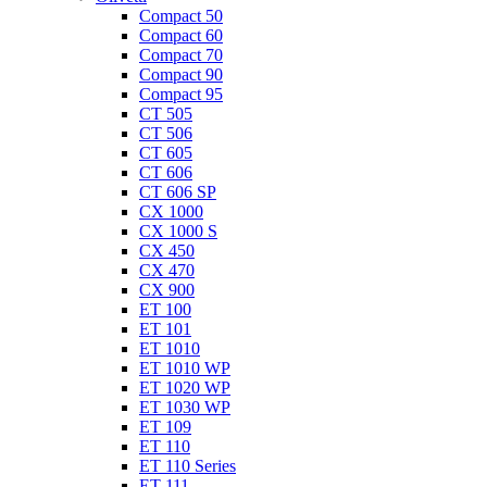
Compact 50
Compact 60
Compact 70
Compact 90
Compact 95
CT 505
CT 506
CT 605
CT 606
CT 606 SP
CX 1000
CX 1000 S
CX 450
CX 470
CX 900
ET 100
ET 101
ET 1010
ET 1010 WP
ET 1020 WP
ET 1030 WP
ET 109
ET 110
ET 110 Series
ET 111