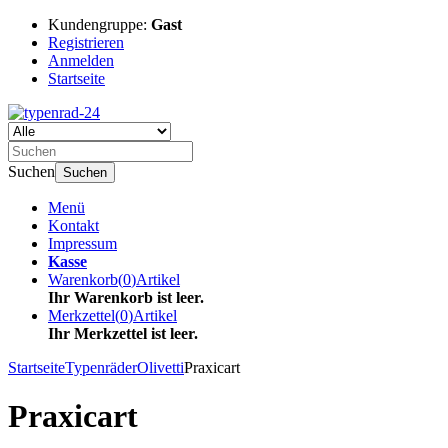
Kundengruppe:
Gast
Registrieren
Anmelden
Startseite
Suchen
Suchen
Menü
Kontakt
Impressum
Kasse
Warenkorb
(
0
)
Artikel
Ihr Warenkorb ist leer.
Merkzettel
(
0
)
Artikel
Ihr Merkzettel ist leer.
Startseite
Typenräder
Olivetti
Praxicart
Praxicart