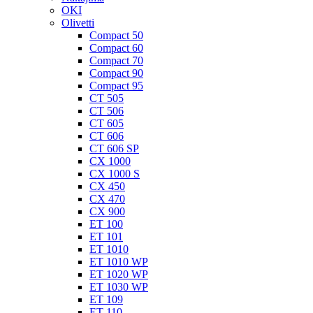
OKI
Olivetti
Compact 50
Compact 60
Compact 70
Compact 90
Compact 95
CT 505
CT 506
CT 605
CT 606
CT 606 SP
CX 1000
CX 1000 S
CX 450
CX 470
CX 900
ET 100
ET 101
ET 1010
ET 1010 WP
ET 1020 WP
ET 1030 WP
ET 109
ET 110