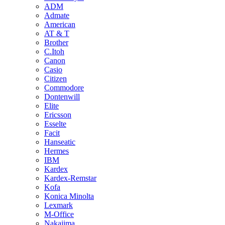
ADM
Admate
American
AT & T
Brother
C.Itoh
Canon
Casio
Citizen
Commodore
Dontenwill
Elite
Ericsson
Esselte
Facit
Hanseatic
Hermes
IBM
Kardex
Kardex-Remstar
Kofa
Konica Minolta
Lexmark
M-Office
Nakajima