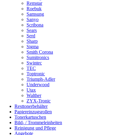
Remstar
Roebuk
Samsung
Sanyo
Scribona
Sears
Serd
Sharp
Sigma
Smith Corona
Sumitronics
Swintec
TEC
Toptronic
Triumph-Adler
Underwood
Utax
Walther
ZYX-Tronic
Resttonerbehälter
Papiereinzugsrollen
Tonerkartuschen
Bild- / Trommeleinheiten
Reinigung und Pflege
Angebote