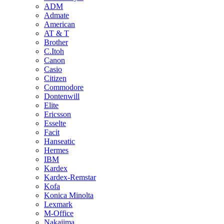
ADM
Admate
American
AT & T
Brother
C.Itoh
Canon
Casio
Citizen
Commodore
Dontenwill
Elite
Ericsson
Esselte
Facit
Hanseatic
Hermes
IBM
Kardex
Kardex-Remstar
Kofa
Konica Minolta
Lexmark
M-Office
Nakajima