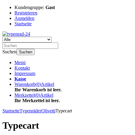
Kundengruppe:
Gast
Registrieren
Anmelden
Startseite
Suchen
Suchen
Menü
Kontakt
Impressum
Kasse
Warenkorb
(
0
)
Artikel
Ihr Warenkorb ist leer.
Merkzettel
(
0
)
Artikel
Ihr Merkzettel ist leer.
Startseite
Typenräder
Olivetti
Typecart
Typecart