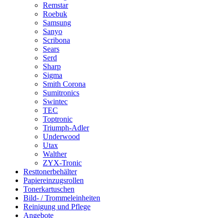
Remstar
Roebuk
Samsung
Sanyo
Scribona
Sears
Serd
Sharp
Sigma
Smith Corona
Sumitronics
Swintec
TEC
Toptronic
Triumph-Adler
Underwood
Utax
Walther
ZYX-Tronic
Resttonerbehälter
Papiereinzugsrollen
Tonerkartuschen
Bild- / Trommeleinheiten
Reinigung und Pflege
Angebote