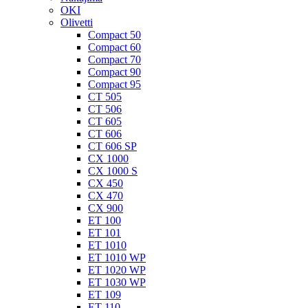
OKI
Olivetti
Compact 50
Compact 60
Compact 70
Compact 90
Compact 95
CT 505
CT 506
CT 605
CT 606
CT 606 SP
CX 1000
CX 1000 S
CX 450
CX 470
CX 900
ET 100
ET 101
ET 1010
ET 1010 WP
ET 1020 WP
ET 1030 WP
ET 109
ET 110