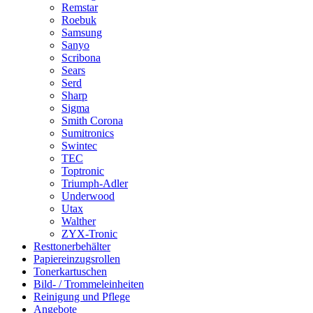
Remstar
Roebuk
Samsung
Sanyo
Scribona
Sears
Serd
Sharp
Sigma
Smith Corona
Sumitronics
Swintec
TEC
Toptronic
Triumph-Adler
Underwood
Utax
Walther
ZYX-Tronic
Resttonerbehälter
Papiereinzugsrollen
Tonerkartuschen
Bild- / Trommeleinheiten
Reinigung und Pflege
Angebote