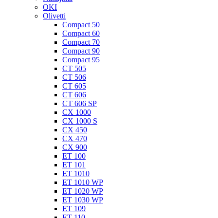
OKI
Olivetti
Compact 50
Compact 60
Compact 70
Compact 90
Compact 95
CT 505
CT 506
CT 605
CT 606
CT 606 SP
CX 1000
CX 1000 S
CX 450
CX 470
CX 900
ET 100
ET 101
ET 1010
ET 1010 WP
ET 1020 WP
ET 1030 WP
ET 109
ET 110