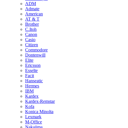
ADM
Admate
American
AT & T
Brother
C.Itoh
Canon
Casio
Citizen
Commodore
Dontenwill
Elite
Ericsson
Esselte
Facit
Hanseatic
Hermes
IBM
Kardex
Kardex-Remstar
Kofa
Konica Minolta
Lexmark
M-Office
Nakajima