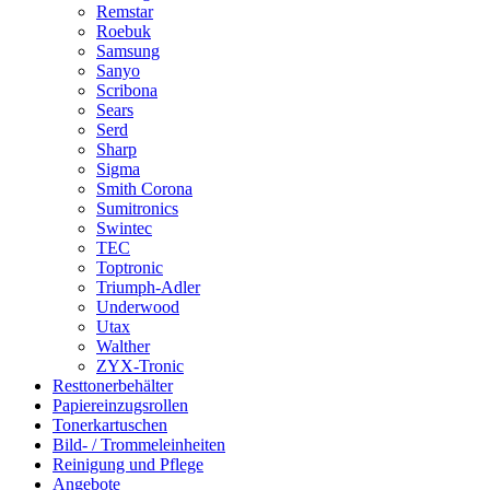
Remstar
Roebuk
Samsung
Sanyo
Scribona
Sears
Serd
Sharp
Sigma
Smith Corona
Sumitronics
Swintec
TEC
Toptronic
Triumph-Adler
Underwood
Utax
Walther
ZYX-Tronic
Resttonerbehälter
Papiereinzugsrollen
Tonerkartuschen
Bild- / Trommeleinheiten
Reinigung und Pflege
Angebote