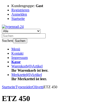
Kundengruppe:
Gast
Registrieren
Anmelden
Startseite
Suchen
Suchen
Menü
Kontakt
Impressum
Kasse
Warenkorb
(
0
)
Artikel
Ihr Warenkorb ist leer.
Merkzettel
(
0
)
Artikel
Ihr Merkzettel ist leer.
Startseite
Typenräder
Olivetti
ETZ 450
ETZ 450