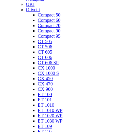
OKI
Olivetti
Compact 50
Compact 60
Compact 70
Compact 90
Compact 95
CT 505
CT 506
CT 605
CT 606
CT 606 SP
CX 1000
CX 1000 S
CX 450
CX 470
CX 900
ET 100
ET 101
ET 1010
ET 1010 WP
ET 1020 WP
ET 1030 WP
ET 109
ET 110