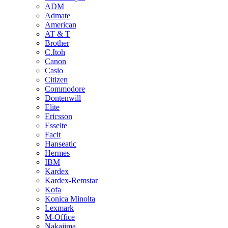
ADM
Admate
American
AT & T
Brother
C.Itoh
Canon
Casio
Citizen
Commodore
Dontenwill
Elite
Ericsson
Esselte
Facit
Hanseatic
Hermes
IBM
Kardex
Kardex-Remstar
Kofa
Konica Minolta
Lexmark
M-Office
Nakajima