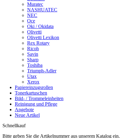
Muratec
NASHUATEC
NEC
Oce
Oki / Okidata
Olivetti
Olivetti Lexikon
Rex Rotary
Ricoh
Savin
Sharp
Toshiba
Triumph-Adler
Utax
Xerox
Papiereinzugsrollen
Tonerkartuschen
Bild- / Trommeleinheiten
Reinigung und Pflege
Angebote
Neue Artikel
Schnellkauf
Bitte geben Sie die Artikelnummer aus unserem Katalog ein.