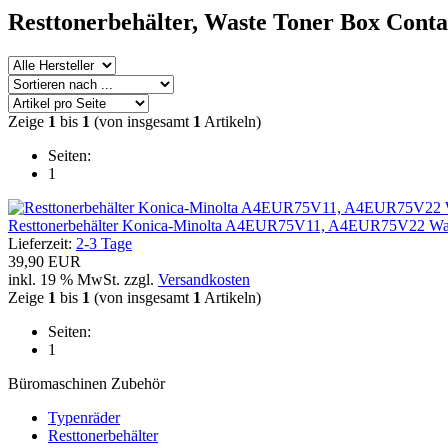
Resttonerbehälter, Waste Toner Box Conta
Zeige
1
bis
1
(von insgesamt
1
Artikeln)
Seiten:
1
Resttonerbehälter Konica-Minolta A4EUR75V11, A4EUR75V22 Was
Lieferzeit:
2-3 Tage
39,90 EUR
inkl. 19 % MwSt. zzgl.
Versandkosten
Zeige
1
bis
1
(von insgesamt
1
Artikeln)
Seiten:
1
Büromaschinen Zubehör
Typenräder
Resttonerbehälter