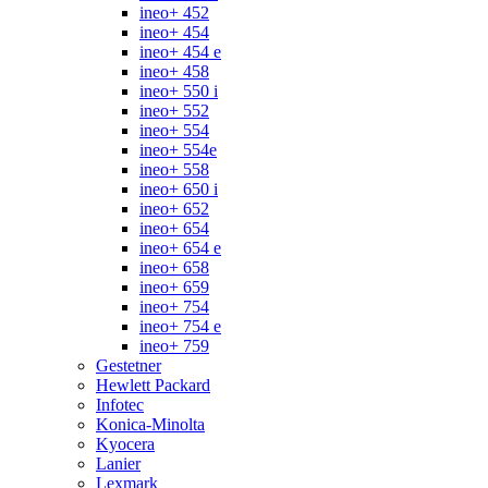
ineo+ 452
ineo+ 454
ineo+ 454 e
ineo+ 458
ineo+ 550 i
ineo+ 552
ineo+ 554
ineo+ 554e
ineo+ 558
ineo+ 650 i
ineo+ 652
ineo+ 654
ineo+ 654 e
ineo+ 658
ineo+ 659
ineo+ 754
ineo+ 754 e
ineo+ 759
Gestetner
Hewlett Packard
Infotec
Konica-Minolta
Kyocera
Lanier
Lexmark