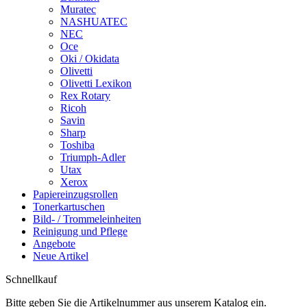
Muratec
NASHUATEC
NEC
Oce
Oki / Okidata
Olivetti
Olivetti Lexikon
Rex Rotary
Ricoh
Savin
Sharp
Toshiba
Triumph-Adler
Utax
Xerox
Papiereinzugsrollen
Tonerkartuschen
Bild- / Trommeleinheiten
Reinigung und Pflege
Angebote
Neue Artikel
Schnellkauf
Bitte geben Sie die Artikelnummer aus unserem Katalog ein.