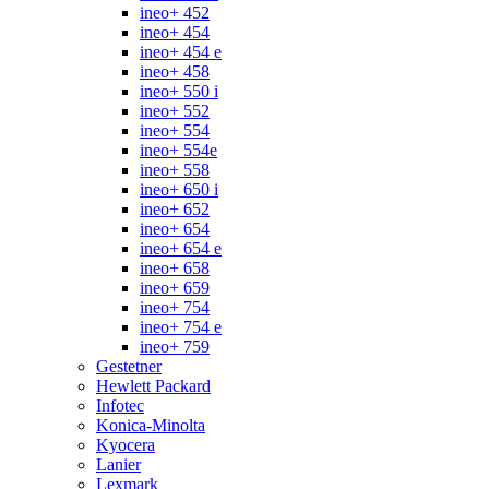
ineo+ 452
ineo+ 454
ineo+ 454 e
ineo+ 458
ineo+ 550 i
ineo+ 552
ineo+ 554
ineo+ 554e
ineo+ 558
ineo+ 650 i
ineo+ 652
ineo+ 654
ineo+ 654 e
ineo+ 658
ineo+ 659
ineo+ 754
ineo+ 754 e
ineo+ 759
Gestetner
Hewlett Packard
Infotec
Konica-Minolta
Kyocera
Lanier
Lexmark