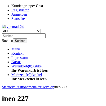
Kundengruppe:
Gast
Registrieren
Anmelden
Startseite
Suchen
Suchen
Menü
Kontakt
Impressum
Kasse
Warenkorb
(
0
)
Artikel
Ihr Warenkorb ist leer.
Merkzettel
(
0
)
Artikel
Ihr Merkzettel ist leer.
Startseite
Resttonerbehälter
Develop
ineo 227
ineo 227