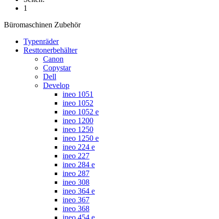
1
Büromaschinen Zubehör
Typenräder
Resttonerbehälter
Canon
Copystar
Dell
Develop
ineo 1051
ineo 1052
ineo 1052 e
ineo 1200
ineo 1250
ineo 1250 e
ineo 224 e
ineo 227
ineo 284 e
ineo 287
ineo 308
ineo 364 e
ineo 367
ineo 368
ineo 454 e