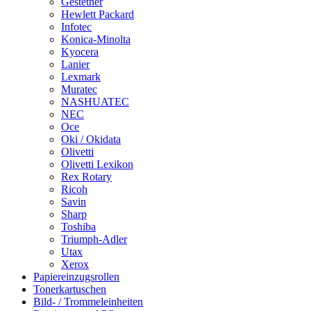
Gestetner
Hewlett Packard
Infotec
Konica-Minolta
Kyocera
Lanier
Lexmark
Muratec
NASHUATEC
NEC
Oce
Oki / Okidata
Olivetti
Olivetti Lexikon
Rex Rotary
Ricoh
Savin
Sharp
Toshiba
Triumph-Adler
Utax
Xerox
Papiereinzugsrollen
Tonerkartuschen
Bild- / Trommeleinheiten