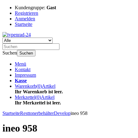
Kundengruppe:
Gast
Registrieren
Anmelden
Startseite
Suchen
Suchen
Menü
Kontakt
Impressum
Kasse
Warenkorb
(
0
)
Artikel
Ihr Warenkorb ist leer.
Merkzettel
(
0
)
Artikel
Ihr Merkzettel ist leer.
Startseite
Resttonerbehälter
Develop
ineo 958
ineo 958