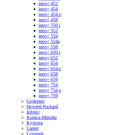
ineo+ 452
ineo+ 454
ineo+ 454 e
ineo+ 458
ineo+ 550 i
ineo+ 552
ineo+ 554
ineo+ 554e
ineo+ 558
ineo+ 650 i
ineo+ 652
ineo+ 654
ineo+ 654 e
ineo+ 658
ineo+ 659
ineo+ 754
ineo+ 754 e
ineo+ 759
Gestetner
Hewlett Packard
Infotec
Konica-Minolta
Kyocera
Lanier
Lexmark