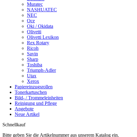
Muratec
NASHUATEC
NEC
Oce
Oki / Okidata
Olivetti
Olivetti Lexikon
Rex Rotary
Ricoh
Savin
Sharp
Toshiba
Triumph-Adler
Utax
Xerox
Papiereinzugsrollen
Tonerkartuschen
Bild- / Trommeleinheiten
Reinigung und Pflege
Angebote
Neue Artikel
Schnellkauf
Bitte geben Sie die Artikelnummer aus unserem Katalog ein.