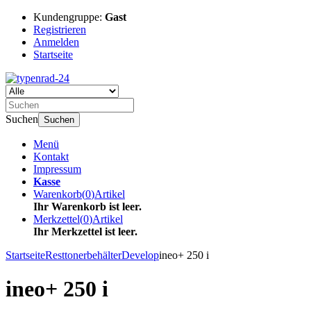
Kundengruppe:
Gast
Registrieren
Anmelden
Startseite
Suchen
Suchen
Menü
Kontakt
Impressum
Kasse
Warenkorb
(
0
)
Artikel
Ihr Warenkorb ist leer.
Merkzettel
(
0
)
Artikel
Ihr Merkzettel ist leer.
Startseite
Resttonerbehälter
Develop
ineo+ 250 i
ineo+ 250 i