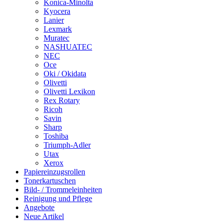
Konica-Minolta
Kyocera
Lanier
Lexmark
Muratec
NASHUATEC
NEC
Oce
Oki / Okidata
Olivetti
Olivetti Lexikon
Rex Rotary
Ricoh
Savin
Sharp
Toshiba
Triumph-Adler
Utax
Xerox
Papiereinzugsrollen
Tonerkartuschen
Bild- / Trommeleinheiten
Reinigung und Pflege
Angebote
Neue Artikel