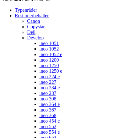
Typenräder
Resttonerbehälter
Canon
Copystar
Dell
Develop
ineo 1051
ineo 1052
ineo 1052 e
ineo 1200
ineo 1250
ineo 1250 e
ineo 224 e
ineo 227
ineo 284 e
ineo 287
ineo 308
ineo 364 e
ineo 367
ineo 368
ineo 454 e
ineo 552
ineo 554 e
ineo 652