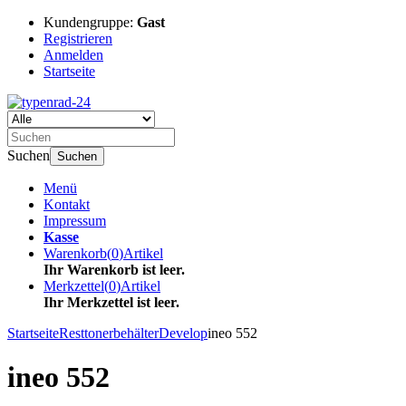
Kundengruppe:
Gast
Registrieren
Anmelden
Startseite
Suchen
Suchen
Menü
Kontakt
Impressum
Kasse
Warenkorb
(
0
)
Artikel
Ihr Warenkorb ist leer.
Merkzettel
(
0
)
Artikel
Ihr Merkzettel ist leer.
Startseite
Resttonerbehälter
Develop
ineo 552
ineo 552