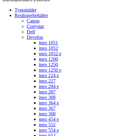
Typenräder
Resttonerbehälter
Canon
Copystar
Dell
Develop
ineo 1051
ineo 1052
ineo 1052 e
ineo 1200
ineo 1250
ineo 1250 e
ineo 224 e
ineo 227
ineo 284 e
ineo 287
ineo 308
ineo 364 e
ineo 367
ineo 368
ineo 454 e
ineo 552
ineo 554 e
ineo 652