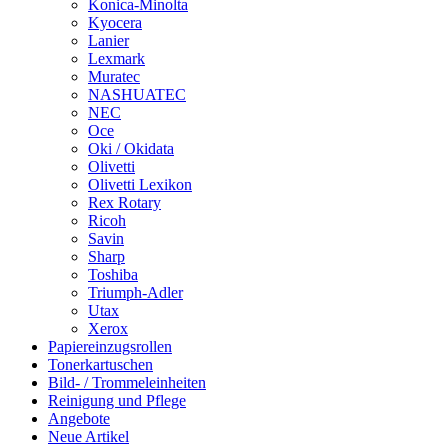
Konica-Minolta
Kyocera
Lanier
Lexmark
Muratec
NASHUATEC
NEC
Oce
Oki / Okidata
Olivetti
Olivetti Lexikon
Rex Rotary
Ricoh
Savin
Sharp
Toshiba
Triumph-Adler
Utax
Xerox
Papiereinzugsrollen
Tonerkartuschen
Bild- / Trommeleinheiten
Reinigung und Pflege
Angebote
Neue Artikel