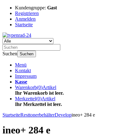
Kundengruppe:
Gast
Registrieren
Anmelden
Startseite
Suchen
Suchen
Menü
Kontakt
Impressum
Kasse
Warenkorb
(
0
)
Artikel
Ihr Warenkorb ist leer.
Merkzettel
(
0
)
Artikel
Ihr Merkzettel ist leer.
Startseite
Resttonerbehälter
Develop
ineo+ 284 e
ineo+ 284 e