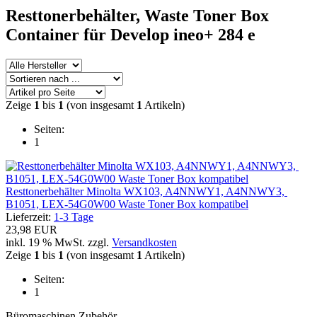
Resttonerbehälter, Waste Toner Box
Container für Develop ineo+ 284 e
Zeige
1
bis
1
(von insgesamt
1
Artikeln)
Seiten:
1
Resttonerbehälter Minolta WX103, A4NNWY1, A4NNWY3,
B1051, LEX-54G0W00 Waste Toner Box kompatibel
Lieferzeit:
1-3 Tage
23,98 EUR
inkl. 19 % MwSt. zzgl.
Versandkosten
Zeige
1
bis
1
(von insgesamt
1
Artikeln)
Seiten:
1
Büromaschinen Zubehör