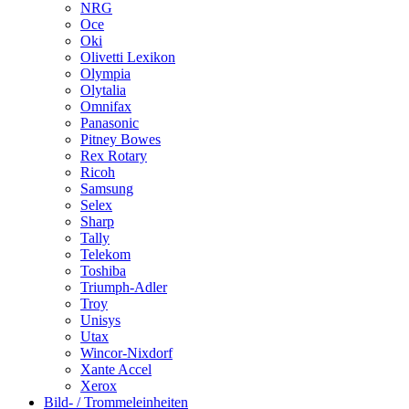
NRG
Oce
Oki
Olivetti Lexikon
Olympia
Olytalia
Omnifax
Panasonic
Pitney Bowes
Rex Rotary
Ricoh
Samsung
Selex
Sharp
Tally
Telekom
Toshiba
Triumph-Adler
Troy
Unisys
Utax
Wincor-Nixdorf
Xante Accel
Xerox
Bild- / Trommeleinheiten