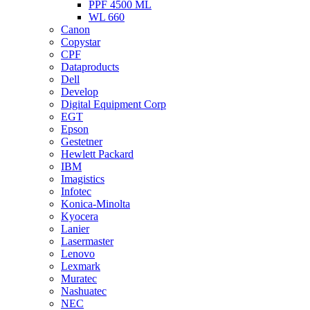
PPF 4500 ML
WL 660
Canon
Copystar
CPF
Dataproducts
Dell
Develop
Digital Equipment Corp
EGT
Epson
Gestetner
Hewlett Packard
IBM
Imagistics
Infotec
Konica-Minolta
Kyocera
Lanier
Lasermaster
Lenovo
Lexmark
Muratec
Nashuatec
NEC