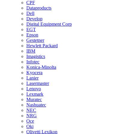
CPF
Dataproducts
Dell
Develop
Digital Equipment Corp
EGT
Epson
Gestetner
Hewlett Packard
IBM
Imagistics
Infotec
Konica-Minolta
Kyocera
Lanier
Lasermaster
Lenovo
Lexmark
Muratec
Nashuatec
NEC
NRG
Oce
Oki
Olivetti Lexikon