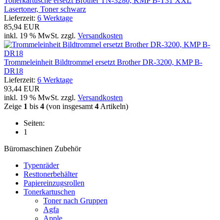
Tonerkartusche ersetzt Brother TN-3280, KMP B-T31 XXL
Lasertoner, Toner schwarz
Lieferzeit:
6 Werktage
85,94 EUR
inkl. 19 % MwSt. zzgl.
Versandkosten
Trommeleinheit Bildtrommel ersetzt Brother DR-3200, KMP B-
DR18
Lieferzeit:
6 Werktage
93,44 EUR
inkl. 19 % MwSt. zzgl.
Versandkosten
Zeige
1
bis
4
(von insgesamt
4
Artikeln)
Seiten:
1
Büromaschinen Zubehör
Typenräder
Resttonerbehälter
Papiereinzugsrollen
Tonerkartuschen
Toner nach Gruppen
Agfa
Apple