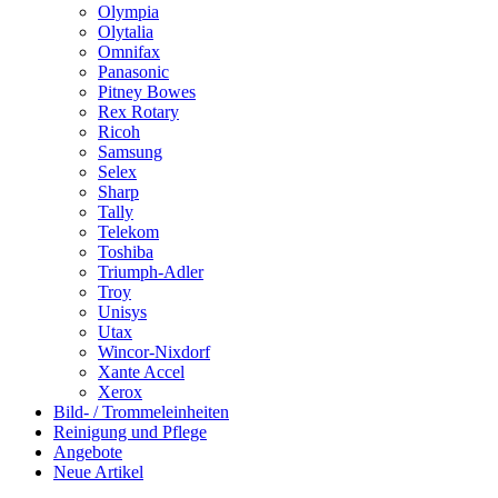
Olympia
Olytalia
Omnifax
Panasonic
Pitney Bowes
Rex Rotary
Ricoh
Samsung
Selex
Sharp
Tally
Telekom
Toshiba
Triumph-Adler
Troy
Unisys
Utax
Wincor-Nixdorf
Xante Accel
Xerox
Bild- / Trommeleinheiten
Reinigung und Pflege
Angebote
Neue Artikel