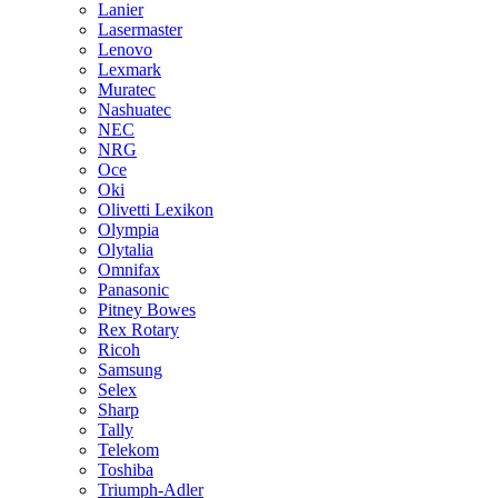
Lanier
Lasermaster
Lenovo
Lexmark
Muratec
Nashuatec
NEC
NRG
Oce
Oki
Olivetti Lexikon
Olympia
Olytalia
Omnifax
Panasonic
Pitney Bowes
Rex Rotary
Ricoh
Samsung
Selex
Sharp
Tally
Telekom
Toshiba
Triumph-Adler