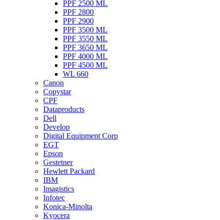
PPF 2500 ML
PPF 2800
PPF 2900
PPF 3500 ML
PPF 3550 ML
PPF 3650 ML
PPF 4000 ML
PPF 4500 ML
WL 660
Canon
Copystar
CPF
Dataproducts
Dell
Develop
Digital Equipment Corp
EGT
Epson
Gestetner
Hewlett Packard
IBM
Imagistics
Infotec
Konica-Minolta
Kyocera