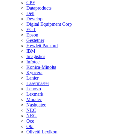
CPF
Dataproducts
Dell
Develop
Digital Equipment Corp
EGT
Epson
Gestetner
Hewlett Packard
IBM
Imagistics
Infotec
Konica-Minolta
Kyocera
Lanier
Lasermaster
Lenovo
Lexmark
Muratec
Nashuatec
NEC
NRG
Oce
Oki
Olivetti Lexikon