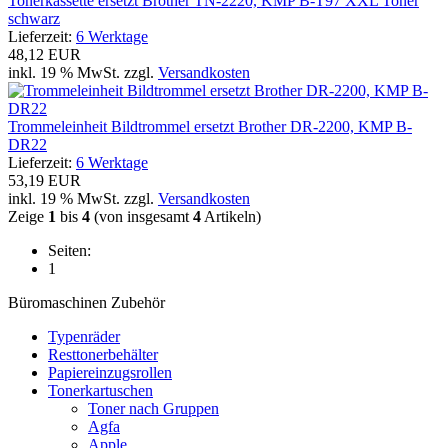
Tonerkassette ersetzt Brother TN-2220, KMP B-T97 XXL Toner
schwarz
Lieferzeit:
6 Werktage
48,12 EUR
inkl. 19 % MwSt. zzgl.
Versandkosten
Trommeleinheit Bildtrommel ersetzt Brother DR-2200, KMP B-
DR22
Lieferzeit:
6 Werktage
53,19 EUR
inkl. 19 % MwSt. zzgl.
Versandkosten
Zeige
1
bis
4
(von insgesamt
4
Artikeln)
Seiten:
1
Büromaschinen Zubehör
Typenräder
Resttonerbehälter
Papiereinzugsrollen
Tonerkartuschen
Toner nach Gruppen
Agfa
Apple