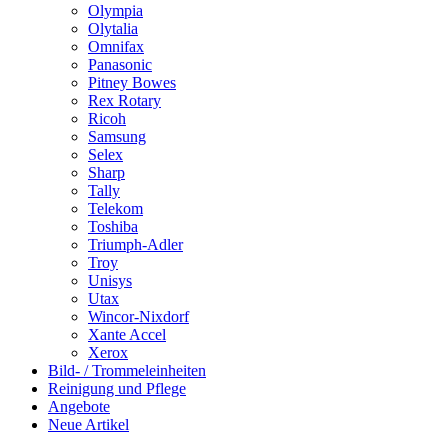
Olympia
Olytalia
Omnifax
Panasonic
Pitney Bowes
Rex Rotary
Ricoh
Samsung
Selex
Sharp
Tally
Telekom
Toshiba
Triumph-Adler
Troy
Unisys
Utax
Wincor-Nixdorf
Xante Accel
Xerox
Bild- / Trommeleinheiten
Reinigung und Pflege
Angebote
Neue Artikel