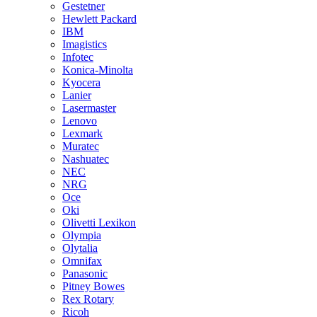
Gestetner
Hewlett Packard
IBM
Imagistics
Infotec
Konica-Minolta
Kyocera
Lanier
Lasermaster
Lenovo
Lexmark
Muratec
Nashuatec
NEC
NRG
Oce
Oki
Olivetti Lexikon
Olympia
Olytalia
Omnifax
Panasonic
Pitney Bowes
Rex Rotary
Ricoh