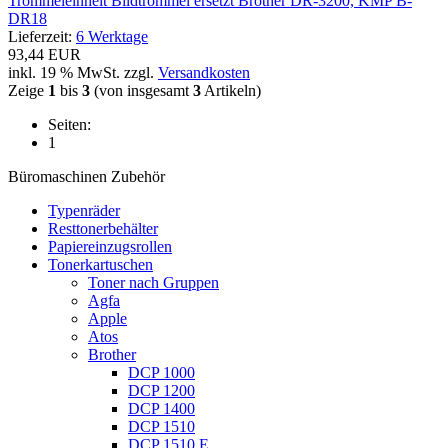
Trommeleinheit Bildtrommel ersetzt Brother DR-3200, KMP B-
DR18
Lieferzeit:
6 Werktage
93,44 EUR
inkl. 19 % MwSt. zzgl.
Versandkosten
Zeige
1
bis
3
(von insgesamt
3
Artikeln)
Seiten:
1
Büromaschinen Zubehör
Typenräder
Resttonerbehälter
Papiereinzugsrollen
Tonerkartuschen
Toner nach Gruppen
Agfa
Apple
Atos
Brother
DCP 1000
DCP 1200
DCP 1400
DCP 1510
DCP 1510 E