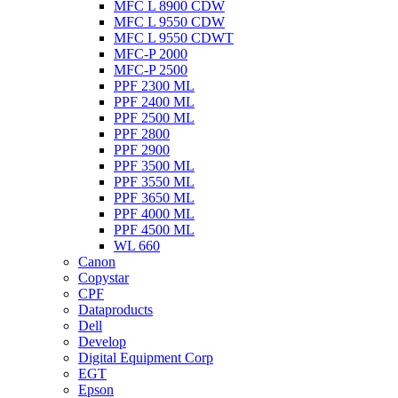
MFC L 8900 CDW
MFC L 9550 CDW
MFC L 9550 CDWT
MFC-P 2000
MFC-P 2500
PPF 2300 ML
PPF 2400 ML
PPF 2500 ML
PPF 2800
PPF 2900
PPF 3500 ML
PPF 3550 ML
PPF 3650 ML
PPF 4000 ML
PPF 4500 ML
WL 660
Canon
Copystar
CPF
Dataproducts
Dell
Develop
Digital Equipment Corp
EGT
Epson