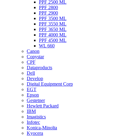
PPF 2500 ML
PPF 2800
PPF 2900
PPF 3500 ML
PPF 3550 ML
PPF 3650 ML
PPF 4000 ML
PPF 4500 ML
WL 660
Canon
Copystar
CPF
Dataproducts
Dell
Develop
Digital Equipment Corp
EGT
Epson
Gestetner
Hewlett Packard
IBM
Imagistics
Infotec
Konica-Minolta
Kyocera