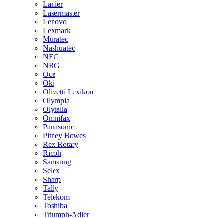
Lanier
Lasermaster
Lenovo
Lexmark
Muratec
Nashuatec
NEC
NRG
Oce
Oki
Olivetti Lexikon
Olympia
Olytalia
Omnifax
Panasonic
Pitney Bowes
Rex Rotary
Ricoh
Samsung
Selex
Sharp
Tally
Telekom
Toshiba
Triumph-Adler