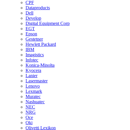
CPF
Dataproducts
Dell
Develop
Digital Equipment Corp
EGT
Epson
Gestetner
Hewlett Packard
IBM
Imagistics
Infotec
Konica-Minolta
Kyocera
Lanier
Lasermaster
Lenovo
Lexmark
Muratec
Nashuatec
NEC
NRG
Oce
Oki
Olivetti Lexikon