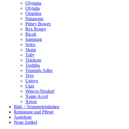
Olympia
Olytalia
Omnifax
Panasonic
Pitney Bowes
Rex Rotary
Ricoh
Samsung
Selex
Sharp
Tally
Telekom
Toshiba
Triumph-Adler
Troy
Unisys
Utax
Wincor-Nixdorf
Xante Accel
Xerox
Bild- / Trommeleinheiten
Reinigung und Pflege
Angebote
Neue Artikel