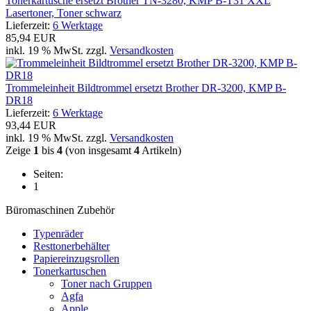
Tonerkartusche ersetzt Brother TN-3280, KMP B-T31 XXL
Lasertoner, Toner schwarz
Lieferzeit:
6 Werktage
85,94 EUR
inkl. 19 % MwSt. zzgl.
Versandkosten
Trommeleinheit Bildtrommel ersetzt Brother DR-3200, KMP B-
DR18
Lieferzeit:
6 Werktage
93,44 EUR
inkl. 19 % MwSt. zzgl.
Versandkosten
Zeige
1
bis
4
(von insgesamt
4
Artikeln)
Seiten:
1
Büromaschinen Zubehör
Typenräder
Resttonerbehälter
Papiereinzugsrollen
Tonerkartuschen
Toner nach Gruppen
Agfa
Apple