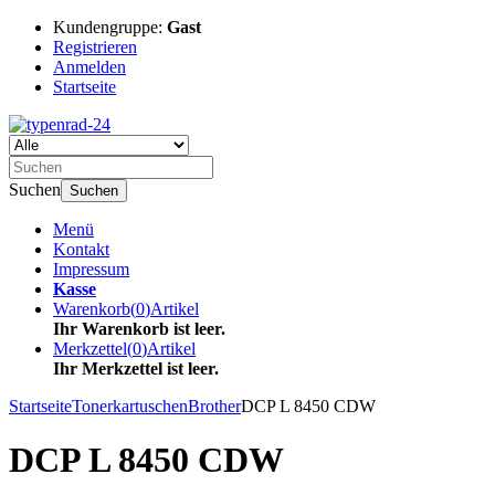
Kundengruppe:
Gast
Registrieren
Anmelden
Startseite
Suchen
Suchen
Menü
Kontakt
Impressum
Kasse
Warenkorb
(
0
)
Artikel
Ihr Warenkorb ist leer.
Merkzettel
(
0
)
Artikel
Ihr Merkzettel ist leer.
Startseite
Tonerkartuschen
Brother
DCP L 8450 CDW
DCP L 8450 CDW