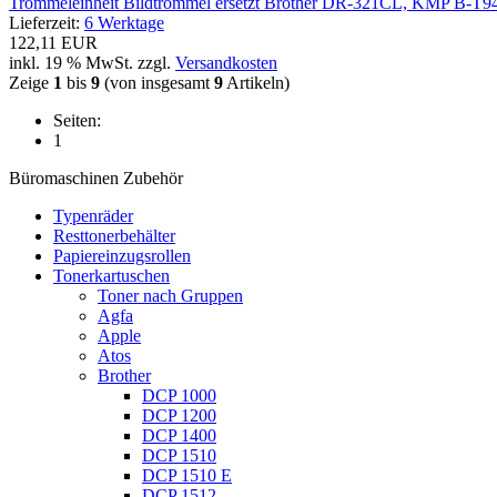
Trommeleinheit Bildtrommel ersetzt Brother DR-321CL, KMP B-T
Lieferzeit:
6 Werktage
122,11 EUR
inkl. 19 % MwSt. zzgl.
Versandkosten
Zeige
1
bis
9
(von insgesamt
9
Artikeln)
Seiten:
1
Büromaschinen Zubehör
Typenräder
Resttonerbehälter
Papiereinzugsrollen
Tonerkartuschen
Toner nach Gruppen
Agfa
Apple
Atos
Brother
DCP 1000
DCP 1200
DCP 1400
DCP 1510
DCP 1510 E
DCP 1512